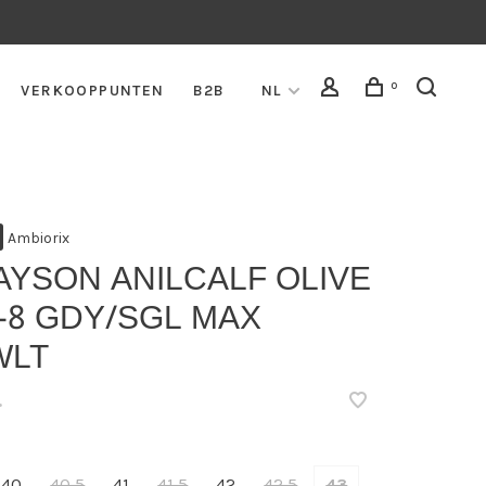
0
VERKOOPPUNTEN
B2B
NL
Ambiorix
AYSON ANILCALF OLIVE
-8 GDY/SGL MAX
WLT
•
40
40,5
41
41,5
42
42,5
43