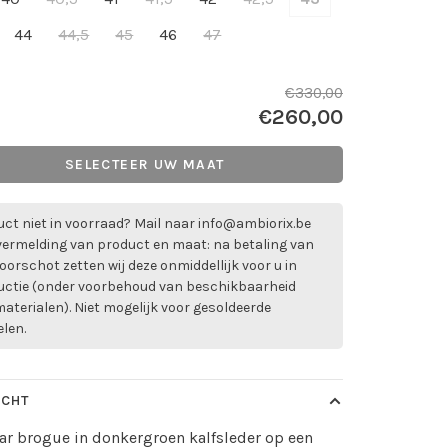
44
44,5
45
46
47
€330,00
€260,00
SELECTEER UW MAAT
ct niet in voorraad? Mail naar
info@ambiorix.be
vermelding van product en maat: na betaling van
oorschot zetten wij deze onmiddellijk voor u in
uctie (onder voorbehoud van beschikbaarheid
aterialen). Niet mogelijk voor gesoldeerde
elen.
ICHT
r brogue in donkergroen kalfsleder op een