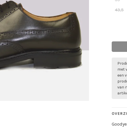
43,5
Produ
met 
een v
prod
van m
artik
OVERZ
Goodyea