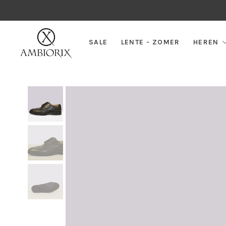
SALE
LENTE - ZOMER
HEREN