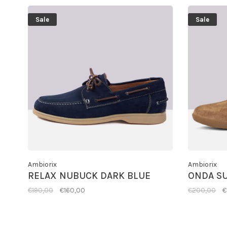
Sale
Sale
Ambiorix
Ambiorix
RELAX NUBUCK DARK BLUE
ONDA S
€190,00
€160,00
€200,00
€