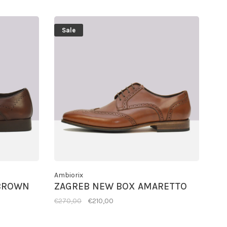
Sale
Ambiorix
 BROWN
ZAGREB NEW BOX AMARETTO
€270,00
€210,00