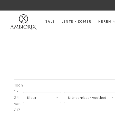
SALE
LENTE - ZOMER
HEREN
Toon
1 -
24
Kleur
Uitneembaar voetbed
van
217