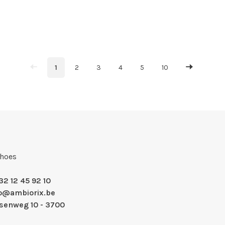
1
2
3
4
5
10
Shoes
32 12 45 92 10
fo@ambiorix.be
nsenweg 10 - 3700