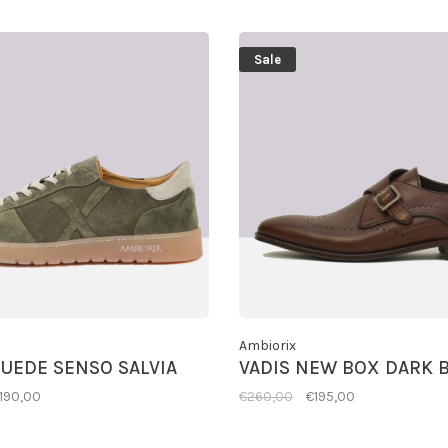
Sale
Ambiorix
UEDE SENSO SALVIA
VADIS NEW BOX DARK
190,00
€260,00
€195,00