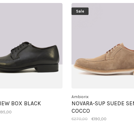
Sale
Ambiorix
NEW BOX BLACK
NOVARA-SUP SUEDE SE
COCCO
195,00
€270,00
€190,00