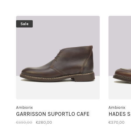
Sale
Ambiorix
Ambiorix
GARRISSON SUPORTLO CAFE
HADES S
€350,00
€280,00
€370,00