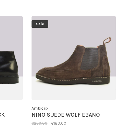
Sale
Ambiorix
CK
NINO SUEDE WOLF EBANO
€250,00
€180,00