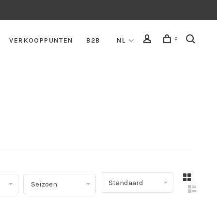
0
VERKOOPPUNTEN
B2B
NL
▾
Standaard
Seizoen