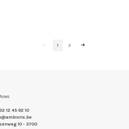
1
2
Shoes
32 12 45 92 10
fo@ambiorix.be
nsenweg 10 - 3700