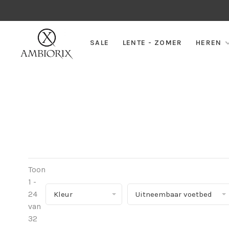
SALE
LENTE - ZOMER
HEREN
Toon
1 -
24
Kleur
Uitneembaar voetbed
van
32