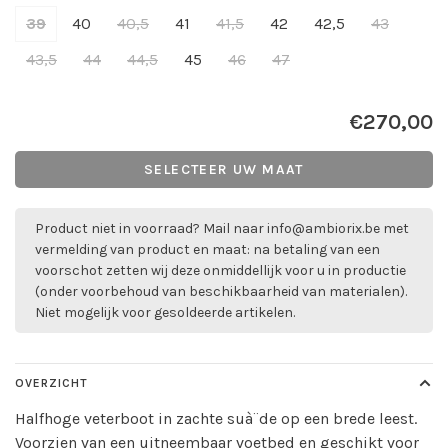
39
40
40,5
41
41,5
42
42,5
43
43,5
44
44,5
45
46
47
€270,00
SELECTEER UW MAAT
Product niet in voorraad? Mail naar
info@ambiorix.be
met
vermelding van product en maat: na betaling van een
voorschot zetten wij deze onmiddellijk voor u in productie
(onder voorbehoud van beschikbaarheid van materialen).
Niet mogelijk voor gesoldeerde artikelen.
OVERZICHT
Halfhoge veterboot in zachte suà¨de op een brede leest.
Voorzien van een uitneembaar voetbed en geschikt voor