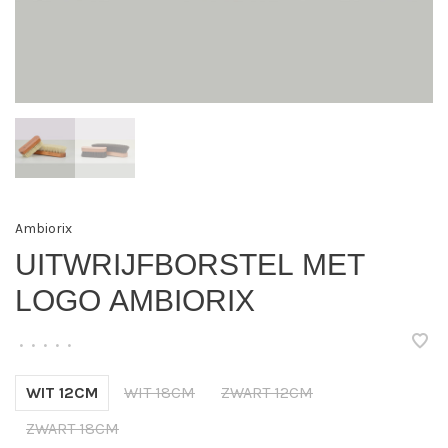
Ambiorix
UITWRIJFBORSTEL MET
LOGO AMBIORIX
•
•
•
•
•
WIT 12CM
WIT 18CM
ZWART 12CM
ZWART 18CM