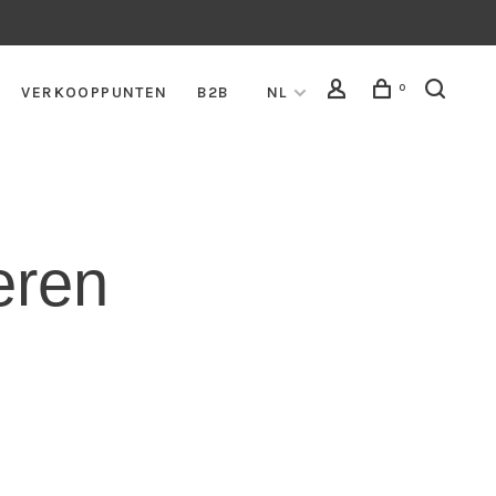
0
VERKOOPPUNTEN
B2B
NL
eren