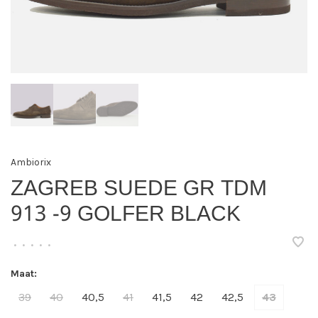
Ambiorix
ZAGREB SUEDE GR TDM
913 -9 GOLFER BLACK
•
•
•
•
•
Maat:
39
40
40,5
41
41,5
42
42,5
43