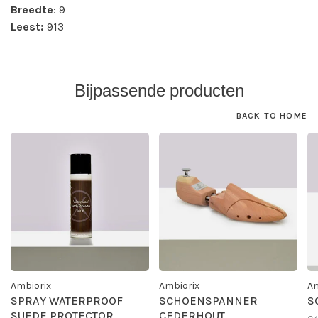
Breedte
: 9
Leest:
913
Bijpassende producten
BACK TO HOME
Ambiorix
Ambiorix
Am
SPRAY WATERPROOF
SCHOENSPANNER
S
SUEDE PROTECTOR
CEDERHOUT