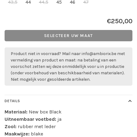
43,5
44
44,5
45
46
47
€250,00
SELECTEER UW MAAT
Product niet in voorraad? Mail naar
info@ambiorix.be
met
vermelding van product en maat: na betaling van een
voorschot zetten wij deze onmiddellijk voor u in productie
(onder voorbehoud van beschikbaarheid van materialen).
Niet mogelijk voor gesoldeerde artikelen.
DETAILS
Materiaal:
New box Black
Uitneembaar voetbed:
ja
Zool:
rubber met leder
Maakwijze:
blake