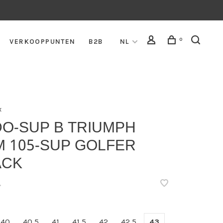
0
VERKOOPPUNTEN
B2B
NL
x
DO-SUP B TRIUMPH
M 105-SUP GOLFER
ACK
•
40
40,5
41
41,5
42
42,5
43