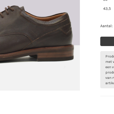
43,5
Aantal:
Produ
met 
een v
prod
van m
artik