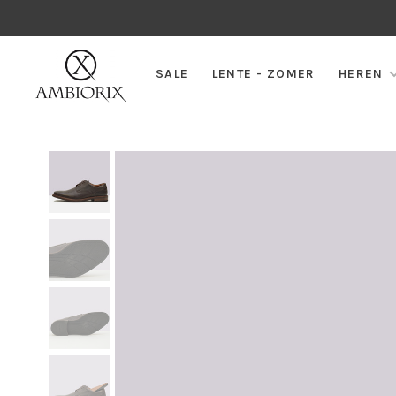
SALE
LENTE - ZOMER
HEREN