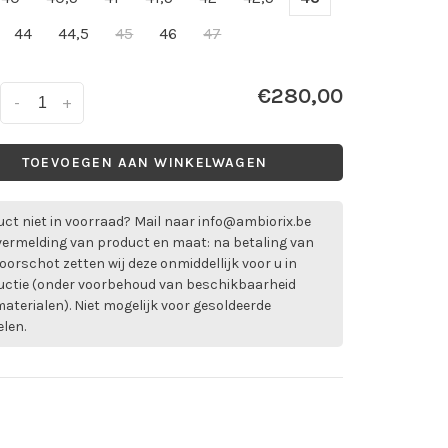
44
44,5
45
46
47
€280,00
-
+
TOEVOEGEN AAN WINKELWAGEN
ct niet in voorraad? Mail naar
info@ambiorix.be
vermelding van product en maat: na betaling van
oorschot zetten wij deze onmiddellijk voor u in
uctie (onder voorbehoud van beschikbaarheid
aterialen). Niet mogelijk voor gesoldeerde
elen.