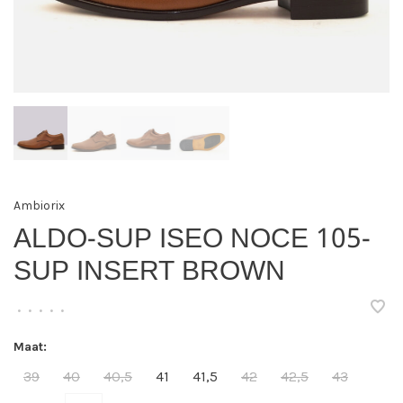
Ambiorix
ALDO-SUP ISEO NOCE 105-
SUP INSERT BROWN
•
•
•
•
•
Maat:
39
40
40,5
41
41,5
42
42,5
43