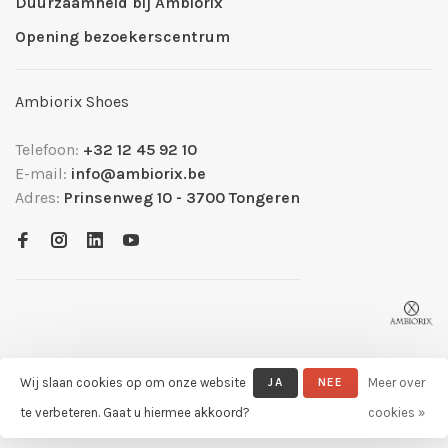
Duurzaamheid bij Ambiorix
Opening bezoekerscentrum
Ambiorix Shoes
Telefoon:
+32 12 45 92 10
E-mail:
info@ambiorix.be
Adres:
Prinsenweg 10 - 3700 Tongeren
Wij slaan cookies op om onze website
JA
NEE
Meer over
© Copyright 2026 Ambiorix Official Shop
- Powered by
Lightspeed
-
te verbeteren. Gaat u hiermee akkoord?
cookies »
Theme by
Huysmans.me