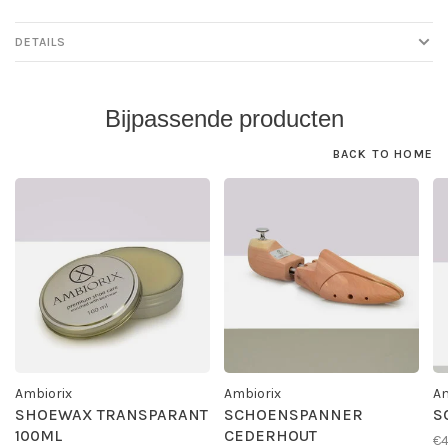
DETAILS
Bijpassende producten
BACK TO HOME
Ambiorix
Ambiorix
Am
SHOEWAX TRANSPARANT
SCHOENSPANNER
S
100ML
CEDERHOUT
€4