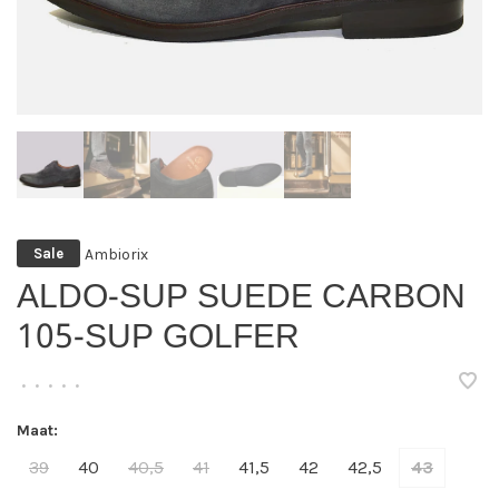
Ambiorix
Sale
ALDO-SUP SUEDE CARBON
105-SUP GOLFER
•
•
•
•
•
Maat:
39
40
40,5
41
41,5
42
42,5
43