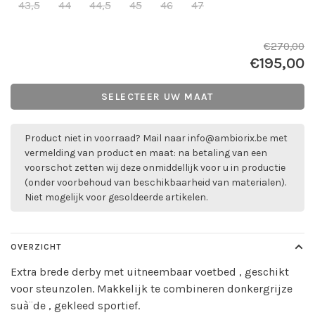
43,5
44
44,5
45
46
47
€270,00
€195,00
SELECTEER UW MAAT
Product niet in voorraad? Mail naar
info@ambiorix.be
met
vermelding van product en maat: na betaling van een
voorschot zetten wij deze onmiddellijk voor u in productie
(onder voorbehoud van beschikbaarheid van materialen).
Niet mogelijk voor gesoldeerde artikelen.
OVERZICHT
Extra brede derby met uitneembaar voetbed , geschikt
voor steunzolen. Makkelijk te combineren donkergrijze
suà¨de , gekleed sportief.