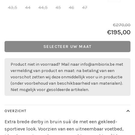
43,5
44
44,5
45
46
47
€270,00
€195,00
SELECTEER UW MAAT
Product niet in voorraad? Mail naar
info@ambiorix.be
met
vermelding van product en maat: na betaling van een
voorschot zetten wij deze onmiddellijk voor u in productie
(onder voorbehoud van beschikbaarheid van materialen).
Niet mogelijk voor gesoldeerde artikelen.
OVERZICHT
Extra brede derby in bruin suà¨de met een gekleed-
sportieve look. Voorzien van een uitneembaar voetbed,