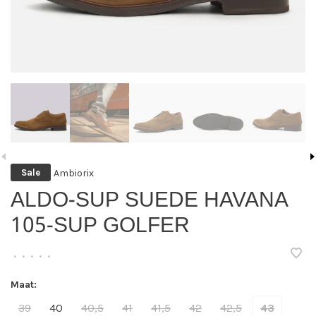
Ambiorix
Sale
ALDO-SUP SUEDE HAVANA
105-SUP GOLFER
•
•
•
•
•
Maat:
39
40
40,5
41
41,5
42
42,5
43