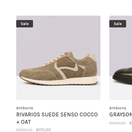
Sale
Sale
Ambiorix
Ambiorix
RIVARIOS SUEDE SENSO COCCO
GRAYSON
+ OAT
€330,00
€
€200,00
€170,00