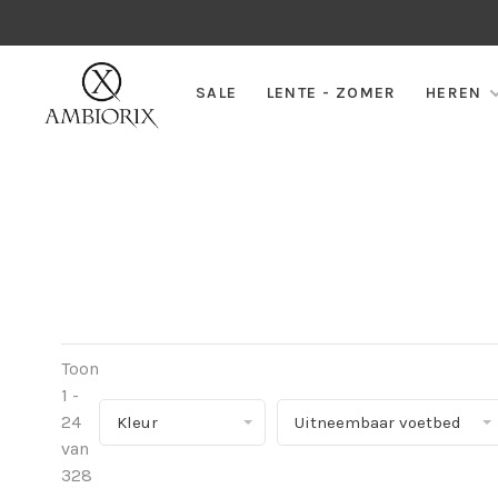
SALE
LENTE - ZOMER
HEREN
Toon
1 -
24
Kleur
Uitneembaar voetbed
van
328