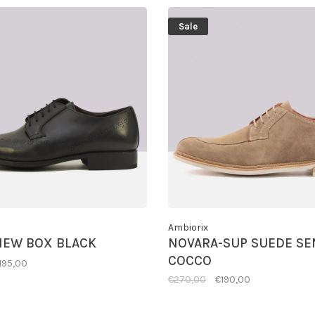
Sale
Ambiorix
NEW BOX BLACK
NOVARA-SUP SUEDE SE
COCCO
195,00
€270,00
€190,00