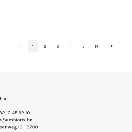
1
2
3
4
5
14
Shoes
32 12 45 92 10
fo@ambiorix.be
nsenweg 10 - 3700