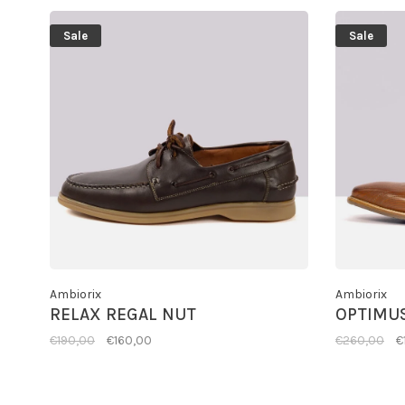
Sale
Sale
Ambiorix
Ambiorix
RELAX REGAL NUT
OPTIMU
€190,00
€160,00
€260,00
€