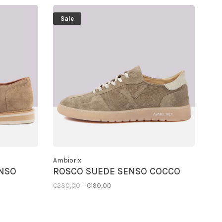
Sale
Ambiorix
NSO
ROSCO SUEDE SENSO COCCO
€230,00
€190,00