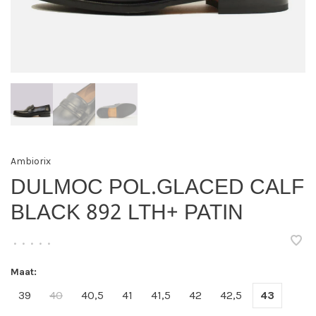
Ambiorix
DULMOC POL.GLACED CALF
BLACK 892 LTH+ PATIN
•
•
•
•
•
Maat:
39
40
40,5
41
41,5
42
42,5
43