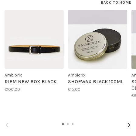
BACK TO HOME
Ambiorix
Ambiorix
Am
RIEM NEW BOX BLACK
SHOEWAX BLACK 100ML
S
C
€100,00
€15,00
€