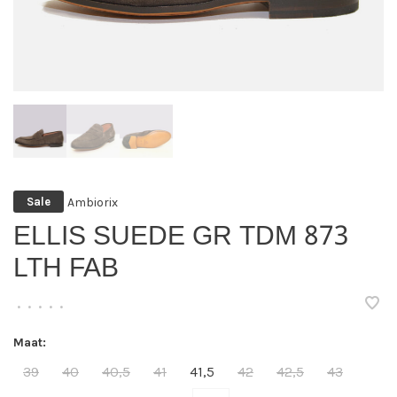
Ambiorix
Sale
ELLIS SUEDE GR TDM 873
LTH FAB
•
•
•
•
•
Maat:
39
40
40,5
41
41,5
42
42,5
43