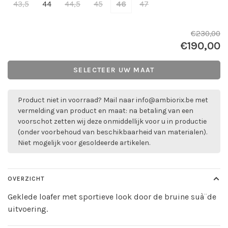
43,5
44
44,5
45
46
47
€230,00
€190,00
SELECTEER UW MAAT
Product niet in voorraad? Mail naar
info@ambiorix.be
met
vermelding van product en maat: na betaling van een
voorschot zetten wij deze onmiddellijk voor u in productie
(onder voorbehoud van beschikbaarheid van materialen).
Niet mogelijk voor gesoldeerde artikelen.
OVERZICHT
Geklede loafer met sportieve look door de bruine suà¨de
uitvoering.