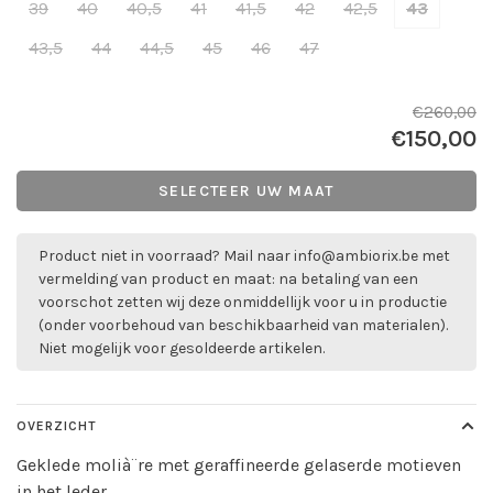
39
40
40,5
41
41,5
42
42,5
43
43,5
44
44,5
45
46
47
€260,00
€150,00
SELECTEER UW MAAT
Product niet in voorraad? Mail naar
info@ambiorix.be
met
vermelding van product en maat: na betaling van een
voorschot zetten wij deze onmiddellijk voor u in productie
(onder voorbehoud van beschikbaarheid van materialen).
Niet mogelijk voor gesoldeerde artikelen.
OVERZICHT
Geklede molià¨re met geraffineerde gelaserde motieven
in het leder.