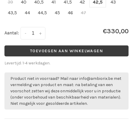
39
40
40,5
41
41,5
42
42,5
43
43,5
44
44,5
45
46
47
€330,00
Aantal:
-
+
TOEVOEGEN AAN WINKELWAGEN
Levertijd: 1-4 werkdagen.
Product niet in voorraad? Mail naar
info@ambiorix.be
met
vermelding van product en maat: na betaling van een
voorschot zetten wij deze onmiddellijk voor u in productie
(onder voorbehoud van beschikbaarheid van materialen).
Niet mogelijk voor gesoldeerde artikelen.