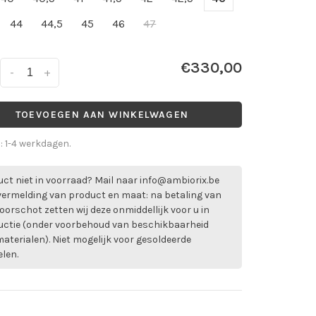
44
44,5
45
46
47
€330,00
-
+
TOEVOEGEN AAN WINKELWAGEN
d: 1-4 werkdagen.
ct niet in voorraad? Mail naar
info@ambiorix.be
vermelding van product en maat: na betaling van
oorschot zetten wij deze onmiddellijk voor u in
uctie (onder voorbehoud van beschikbaarheid
aterialen). Niet mogelijk voor gesoldeerde
elen.