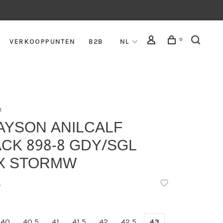
0
VERKOOPPUNTEN
B2B
NL
x
AYSON ANILCALF
CK 898-8 GDY/SGL
X STORMW
•
40
40,5
41
41,5
42
42,5
43