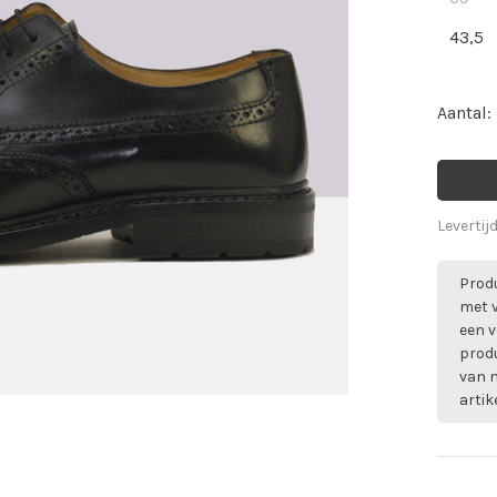
43,5
Aantal:
Levertij
Produ
met 
een v
prod
van m
artik