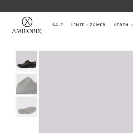
SALE
LENTE - ZOMER
HEREN