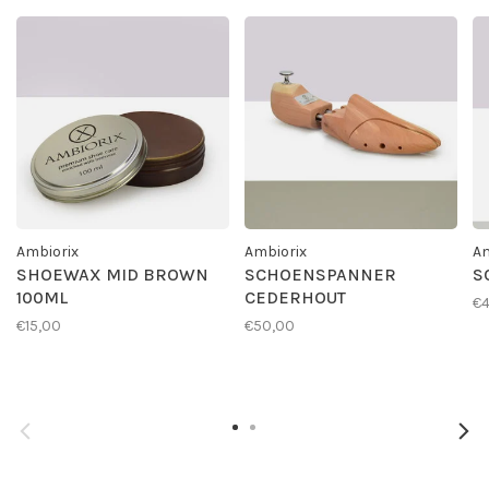
Ambiorix
Ambiorix
Am
SHOEWAX MID BROWN
SCHOENSPANNER
S
100ML
CEDERHOUT
€4
€15,00
€50,00