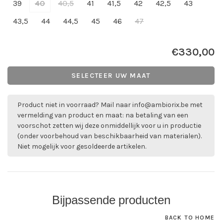
39
40
40,5
41
41,5
42
42,5
43
43,5
44
44,5
45
46
47
€330,00
SELECTEER UW MAAT
Product niet in voorraad? Mail naar
info@ambiorix.be
met
vermelding van product en maat: na betaling van een
voorschot zetten wij deze onmiddellijk voor u in productie
(onder voorbehoud van beschikbaarheid van materialen).
Niet mogelijk voor gesoldeerde artikelen.
Bijpassende producten
BACK TO HOME