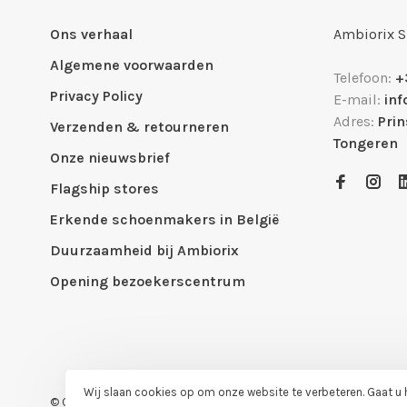
Ons verhaal
Ambiorix 
Algemene voorwaarden
Telefoon:
+
Privacy Policy
E-mail:
in
Adres:
Pri
Verzenden & retourneren
Tongeren
Onze nieuwsbrief
Flagship stores
Erkende schoenmakers in België
Duurzaamheid bij Ambiorix
Opening bezoekerscentrum
Wij slaan cookies op om onze website te verbeteren. Gaat u
© Copyright 2026 Ambiorix Official Shop
- Powered by
Lightspeed