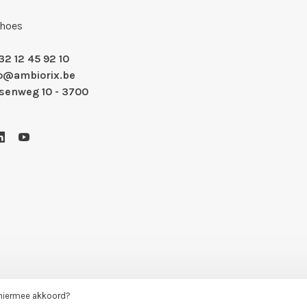
Shoes
32 12 45 92 10
fo@ambiorix.be
nsenweg 10 - 3700
 hiermee akkoord?
- Theme by
Huysmans.me