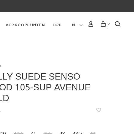
0
VERKOOPPUNTEN
B2B
NL
x
LLY SUEDE SENSO
OD 105-SUP AVENUE
LD
•
40
40,5
41
41,5
42
42,5
43