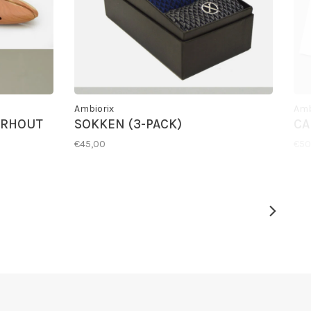
Ambiorix
Amb
ERHOUT
SOKKEN (3-PACK)
CA
€45,00
€50