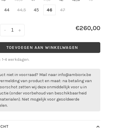
44
44,5
45
46
47
€260,00
-
+
TOEVOEGEN AAN WINKELWAGEN
d: 1-4 werkdagen.
ct niet in voorraad? Mail naar
info@ambiorix.be
vermelding van product en maat: na betaling van
oorschot zetten wij deze onmiddellijk voor u in
uctie (onder voorbehoud van beschikbaarheid
aterialen). Niet mogelijk voor gesoldeerde
elen.
ICHT