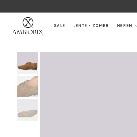
SALE
LENTE - ZOMER
HEREN