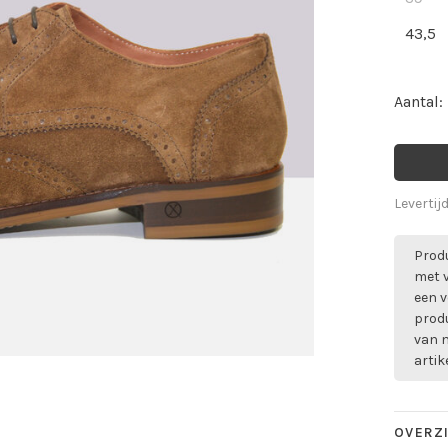
43,5
Aantal:
Levertij
Produ
met 
een v
prod
van m
artik
OVERZ