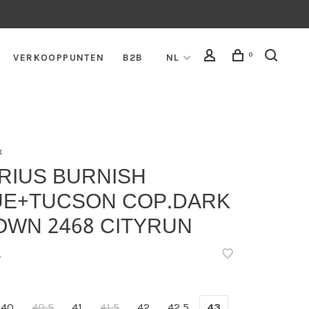
0
VERKOOPPUNTEN
B2B
NL
x
RIUS BURNISH
UE+TUCSON COP.DARK
OWN 2468 CITYRUN
•
40
40,5
41
41,5
42
42,5
43