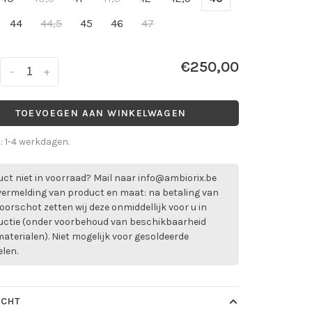
44
44,5
45
46
47
€250,00
-
+
TOEVOEGEN AAN WINKELWAGEN
d: 1-4 werkdagen.
ct niet in voorraad? Mail naar
info@ambiorix.be
vermelding van product en maat: na betaling van
oorschot zetten wij deze onmiddellijk voor u in
uctie (onder voorbehoud van beschikbaarheid
aterialen). Niet mogelijk voor gesoldeerde
elen.
ICHT