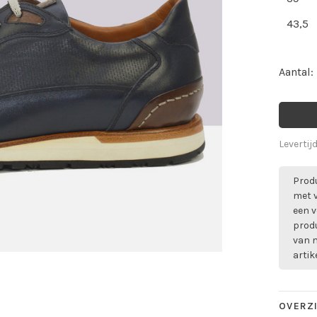
43,5
Aantal:
Levertij
Produ
met 
een v
prod
van m
artik
OVERZ