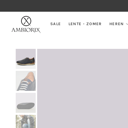
SALE
LENTE - ZOMER
HEREN