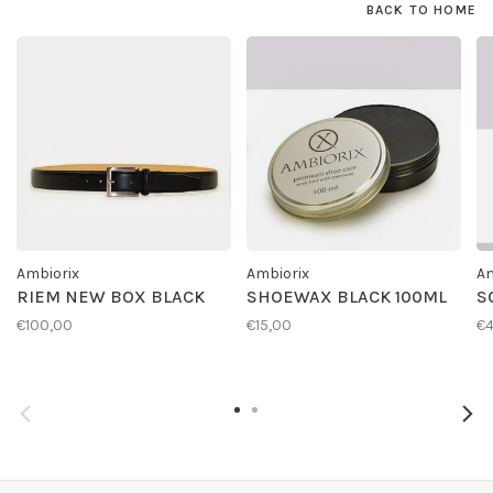
BACK TO HOME
Ambiorix
Ambiorix
Am
RIEM NEW BOX BLACK
SHOEWAX BLACK 100ML
S
€100,00
€15,00
€4