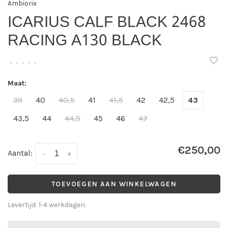
Ambiorix
ICARIUS CALF BLACK 2468
RACING A130 BLACK
•
•
•
•
•
Maat:
39
40
40,5
41
41,5
42
42,5
43
43,5
44
44,5
45
46
47
€250,00
Aantal:
-
+
TOEVOEGEN AAN WINKELWAGEN
Levertijd: 1-4 werkdagen.