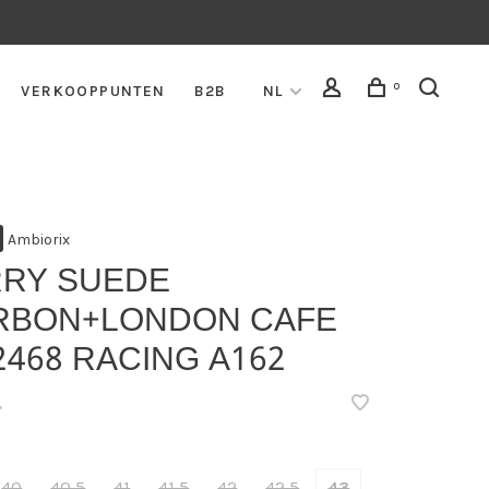
0
VERKOOPPUNTEN
B2B
NL
Ambiorix
RRY SUEDE
RBON+LONDON CAFE
2468 RACING A162
•
40
40,5
41
41,5
42
42,5
43