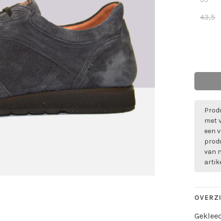
43,5
Produ
met 
een v
prod
van m
artik
OVERZ
Gekleed