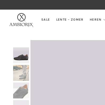
SALE
LENTE - ZOMER
HEREN