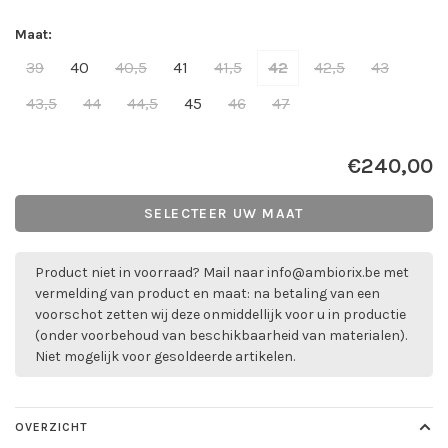
Maat:
39
40
40,5
41
41,5
42
42,5
43
43,5
44
44,5
45
46
47
€240,00
SELECTEER UW MAAT
Product niet in voorraad? Mail naar
info@ambiorix.be
met
vermelding van product en maat: na betaling van een
voorschot zetten wij deze onmiddellijk voor u in productie
(onder voorbehoud van beschikbaarheid van materialen).
Niet mogelijk voor gesoldeerde artikelen.
OVERZICHT