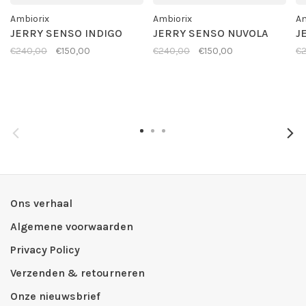
Ambiorix
Ambiorix
Am
JERRY SENSO INDIGO
JERRY SENSO NUVOLA
J
€240,00
€150,00
€240,00
€150,00
€
Ons verhaal
Algemene voorwaarden
Privacy Policy
Verzenden & retourneren
Onze nieuwsbrief