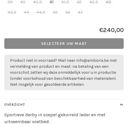
39
40
40,5
41
41,5
42
42,5
43
43,5
44
44,5
45
46
47
€240,00
SELECTEER UW MAAT
Product niet in voorraad? Mail naar
info@ambiorix.be
met
vermelding van product en maat: na betaling van een
voorschot zetten wij deze onmiddellijk voor u in productie
(onder voorbehoud van beschikbaarheid van materialen).
Niet mogelijk voor gesoldeerde artikelen.
OVERZICHT
Sportieve derby in soepel gekorreld leder en met
uitneembaar voetbed.