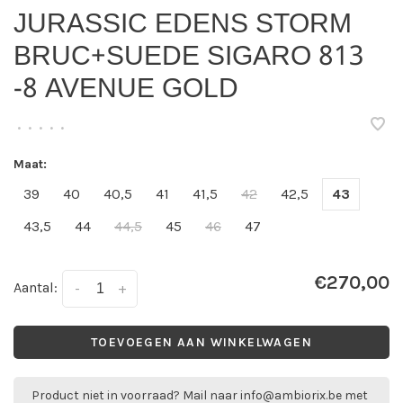
JURASSIC EDENS STORM
BRUC+SUEDE SIGARO 813
-8 AVENUE GOLD
•
•
•
•
•
Maat:
39
40
40,5
41
41,5
42
42,5
43
43,5
44
44,5
45
46
47
€270,00
Aantal:
-
+
TOEVOEGEN AAN WINKELWAGEN
Product niet in voorraad? Mail naar
info@ambiorix.be
met