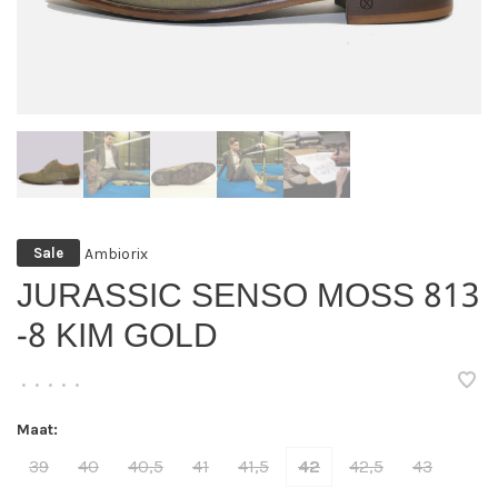
Ambiorix
Sale
JURASSIC SENSO MOSS 813
-8 KIM GOLD
•
•
•
•
•
Maat:
39
40
40,5
41
41,5
42
42,5
43