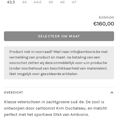
43,5
44
44,5
45
46
47
€250,00
€160,00
SELECTEER UW MAAT
Product niet in voorraad? Mail naar
info@ambiorix.be
met
vermelding van product en maat: na betaling van een
voorschot zetten wij deze onmiddellijk voor u in productie
(onder voorbehoud van beschikbaarheid van materialen).
Niet mogelijk voor gesoldeerde artikelen.
OVERZICHT
Klasse veterschoen in zachtgroene suà¨de. De zool is
ontworpen door cartoonist Kim Duchateau, en matcht
perfect met het sportieve DNA van Ambiorix.