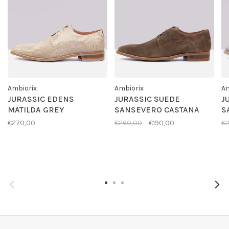
Ambiorix
Ambiorix
Am
JURASSIC EDENS
JURASSIC SUEDE
J
MATILDA GREY
SANSEVERO CASTANA
S
€270,00
€260,00
€190,00
€