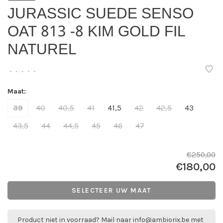
JURASSIC SUEDE SENSO
OAT 813 -8 KIM GOLD FIL
NATUREL
•
•
•
•
•
Maat:
39
40
40,5
41
41,5
42
42,5
43
43,5
44
44,5
45
46
47
€250,00
€180,00
SELECTEER UW MAAT
Product niet in voorraad? Mail naar
info@ambiorix.be
met