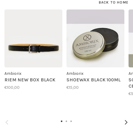
BACK TO HOME
Ambiorix
Ambiorix
Am
RIEM NEW BOX BLACK
SHOEWAX BLACK 100ML
S
C
€100,00
€15,00
€