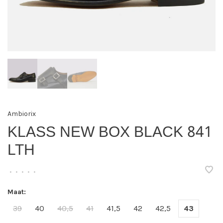
Ambiorix
KLASS NEW BOX BLACK 841
LTH
•
•
•
•
•
Maat:
39
40
40,5
41
41,5
42
42,5
43