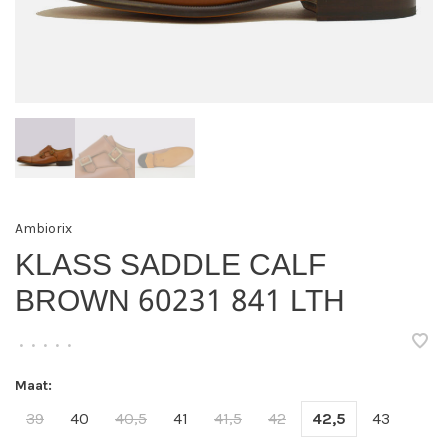
Ambiorix
KLASS SADDLE CALF
BROWN 60231 841 LTH
•
•
•
•
•
Maat:
39
40
40,5
41
41,5
42
42,5
43