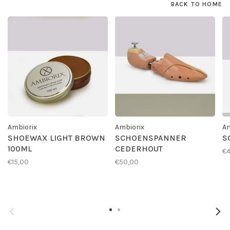
BACK TO HOME
Ambiorix
Ambiorix
Am
SHOEWAX LIGHT BROWN
SCHOENSPANNER
S
100ML
CEDERHOUT
€4
€15,00
€50,00