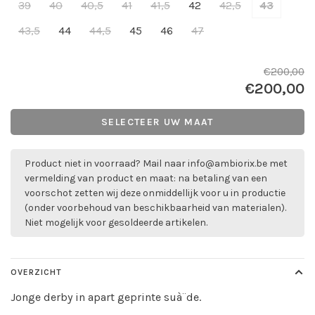
39
40
40,5
41
41,5
42
42,5
43
43,5
44
44,5
45
46
47
€200,00
€200,00
SELECTEER UW MAAT
Product niet in voorraad? Mail naar
info@ambiorix.be
met
vermelding van product en maat: na betaling van een
voorschot zetten wij deze onmiddellijk voor u in productie
(onder voorbehoud van beschikbaarheid van materialen).
Niet mogelijk voor gesoldeerde artikelen.
OVERZICHT
Jonge derby in apart geprinte suà¨de.