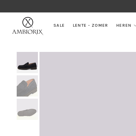
SALE
LENTE - ZOMER
HEREN