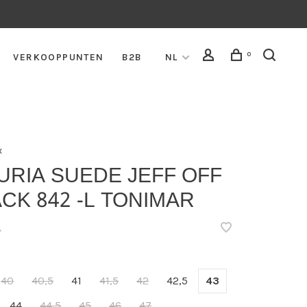
0
VERKOOPPUNTEN
B2B
NL
x
URIA SUEDE JEFF OFF
CK 842 -L TONIMAR
•
40
40,5
41
41,5
42
42,5
43
44
44,5
45
46
47