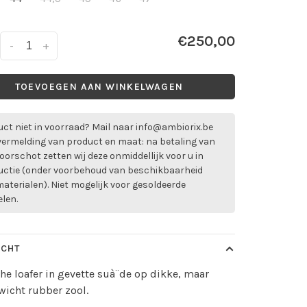
€250,00
-
+
TOEVOEGEN AAN WINKELWAGEN
ct niet in voorraad? Mail naar
info@ambiorix.be
vermelding van product en maat: na betaling van
oorschot zetten wij deze onmiddellijk voor u in
uctie (onder voorbehoud van beschikbaarheid
aterialen). Niet mogelijk voor gesoldeerde
elen.
ICHT
e loafer in gevette suà¨de op dikke, maar
wicht rubber zool.