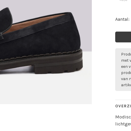
Aantal:
Produ
met 
een v
prod
van m
artik
OVERZ
Modisch
lichtge