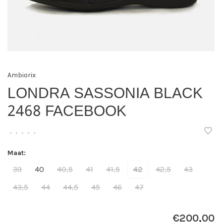
Ambiorix
LONDRA SASSONIA BLACK
2468 FACEBOOK
•
•
•
•
•
Maat:
39
40
40,5
41
41,5
42
42,5
43
43,5
44
44,5
45
46
47
€200,00