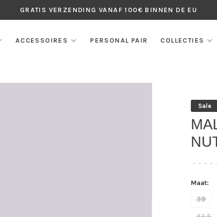
GRATIS VERZENDING VANAF 100€ BINNEN DE EU
ACCESSOIRES
PERSONAL PAIR
COLLECTIES
Sale
MA
NUT
•
•
•
•
Maat:
39
43,5