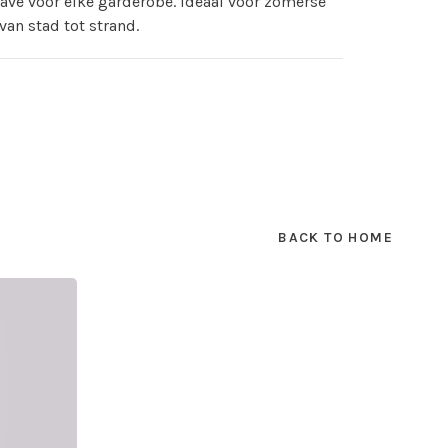
ve voor elke garderobe. Ideaal voor zomerse
van stad tot strand.
BACK TO HOME