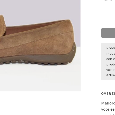
Produ
met 
een v
prod
van m
artik
OVERZ
Mallorc
voor ee