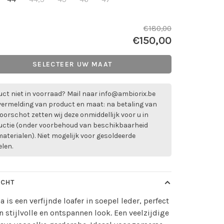
€180,00
€150,00
SELECTEER UW MAAT
ct niet in voorraad? Mail naar
info@ambiorix.be
vermelding van product en maat: na betaling van
oorschot zetten wij deze onmiddellijk voor u in
uctie (onder voorbehoud van beschikbaarheid
aterialen). Niet mogelijk voor gesoldeerde
elen.
ICHT
a is een verfijnde loafer in soepel leder, perfect
n stijlvolle en ontspannen look. Een veelzijdige