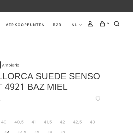
0
VERKOOPPUNTEN
B2B
NL
Ambiorix
LLORCA SUEDE SENSO
 4921 BAZ MIEL
•
40
40,5
41
41,5
42
42,5
43
44
44,5
45
46
47