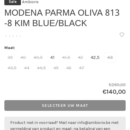
Ambiorix
Sale
MODENA PARMA OLIVA 813
-8 KIM BLUE/BLACK
•
•
•
•
•
Maat:
39
40
40,5
41
41,5
42
42,5
43
43,5
44
44,5
45
46
47
€260,00
€140,00
SELECTEER UW MAAT
Product niet in voorraad? Mail naar
info@ambiorix.be
met
vermelding van product en maat: na betaling van een