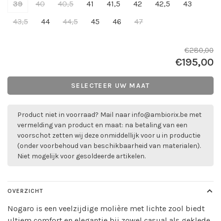
39
40
40,5
41
41,5
42
42,5
43
43,5
44
44,5
45
46
47
€280,00
€195,00
SELECTEER UW MAAT
Product niet in voorraad? Mail naar
info@ambiorix.be
met
vermelding van product en maat: na betaling van een
voorschot zetten wij deze onmiddellijk voor u in productie
(onder voorbehoud van beschikbaarheid van materialen).
Niet mogelijk voor gesoldeerde artikelen.
OVERZICHT
Nogaro is een veelzijdige molière met lichte zool biedt
ultiem comfort en elegantie bij zowel casual als geklede