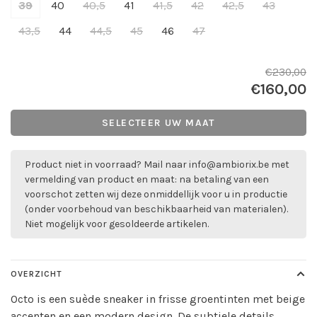
39
40
40,5
41
41,5
42
42,5
43
43,5
44
44,5
45
46
47
€230,00
€160,00
SELECTEER UW MAAT
Product niet in voorraad? Mail naar
info@ambiorix.be
met
vermelding van product en maat: na betaling van een
voorschot zetten wij deze onmiddellijk voor u in productie
(onder voorbehoud van beschikbaarheid van materialen).
Niet mogelijk voor gesoldeerde artikelen.
OVERZICHT
Octo is een suède sneaker in frisse groentinten met beige
accenten en een modern design. De subtiele details