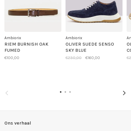
Ambiorix
Ambiorix
Am
RIEM BURNISH OAK
OLIVER SUEDE SENSO
O
FUMED
SKY BLUE
C
€100,00
€230,00
€160,00
€
Ons verhaal