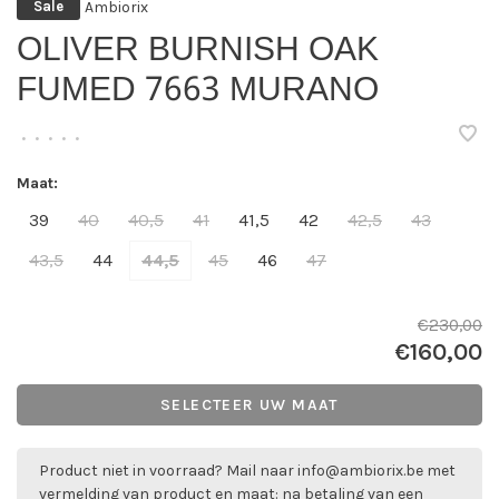
Ambiorix
Sale
OLIVER BURNISH OAK
FUMED 7663 MURANO
•
•
•
•
•
Maat:
39
40
40,5
41
41,5
42
42,5
43
43,5
44
44,5
45
46
47
€230,00
€160,00
SELECTEER UW MAAT
Product niet in voorraad? Mail naar
info@ambiorix.be
met
vermelding van product en maat: na betaling van een