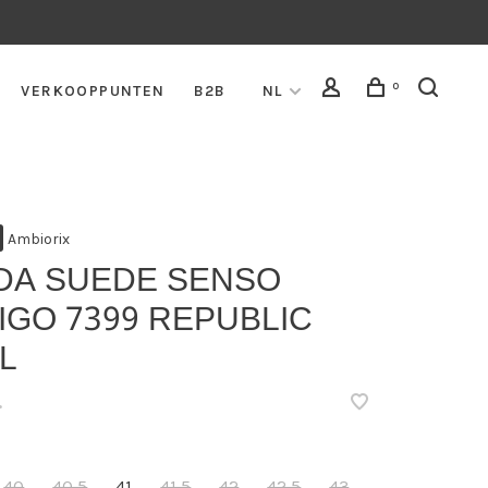
0
VERKOOPPUNTEN
B2B
NL
Ambiorix
DA SUEDE SENSO
IGO 7399 REPUBLIC
L
•
40
40,5
41
41,5
42
42,5
43