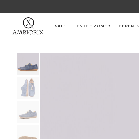
SALE
LENTE - ZOMER
HEREN