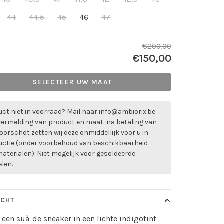
44
44,5
45
46
47
€200,00
€150,00
SELECTEER UW MAAT
ct niet in voorraad? Mail naar
info@ambiorix.be
vermelding van product en maat: na betaling van
oorschot zetten wij deze onmiddellijk voor u in
uctie (onder voorbehoud van beschikbaarheid
aterialen). Niet mogelijk voor gesoldeerde
elen.
ICHT
 een suà¨de sneaker in een lichte indigotint