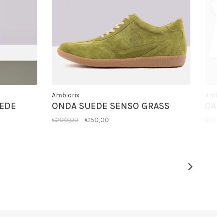
Ambiorix
Amb
EDE
ONDA SUEDE SENSO GRASS
CA
€200,00
€150,00
€50