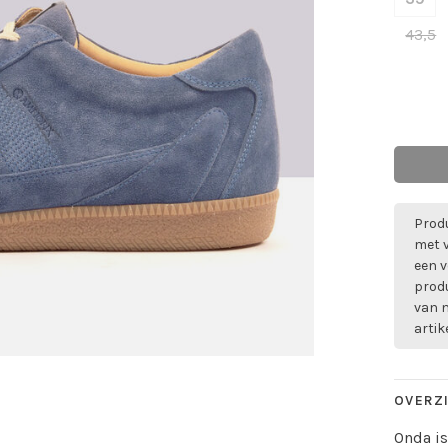
43,5
Produ
met 
een v
prod
van m
artik
OVERZ
Onda is