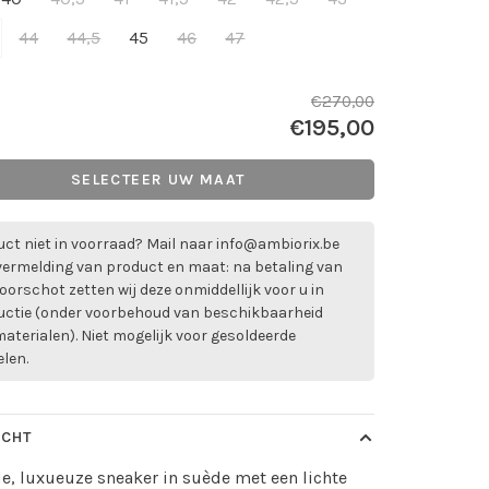
44
44,5
45
46
47
€270,00
€195,00
SELECTEER UW MAAT
ct niet in voorraad? Mail naar
info@ambiorix.be
vermelding van product en maat: na betaling van
oorschot zetten wij deze onmiddellijk voor u in
uctie (onder voorbehoud van beschikbaarheid
aterialen). Niet mogelijk voor gesoldeerde
elen.
ICHT
de, luxueuze sneaker in suède met een lichte