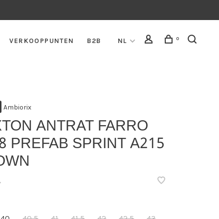
0
VERKOOPPUNTEN
B2B
NL
Ambiorix
XTON ANTRAT FARRO
8 PREFAB SPRINT A215
OWN
•
40
40,5
41
41,5
42
42,5
43