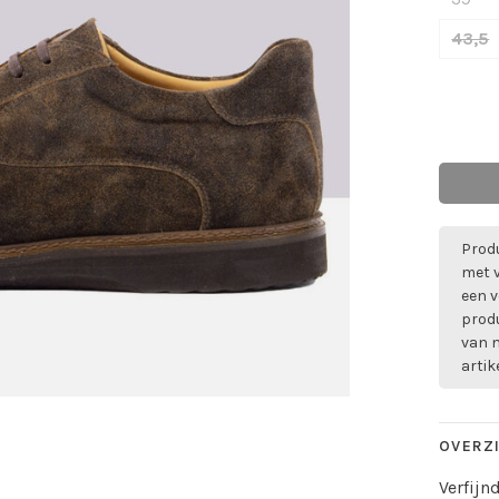
43,5
Produ
met 
een v
prod
van m
artik
OVERZ
Verfijn