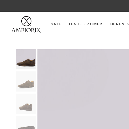
SALE
LENTE - ZOMER
HEREN