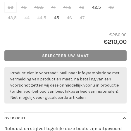
39
40
40,5
41
41,5
42
42,5
43
43,5
44
44,5
45
46
47
€280,00
€210,00
SELECTEER UW MAAT
Product niet in voorraad? Mail naar
info@ambiorix.be
met
vermelding van product en maat: na betaling van een
voorschot zetten wij deze onmiddellijk voor u in productie
(onder voorbehoud van beschikbaarheid van materialen).
Niet mogelijk voor gesoldeerde artikelen.
OVERZICHT
Robuust en stijlvol tegelijk: deze boots zijn uitgevoerd