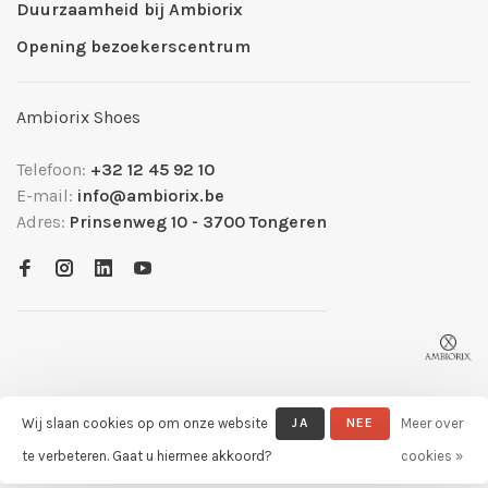
Duurzaamheid bij Ambiorix
Opening bezoekerscentrum
Ambiorix Shoes
Telefoon:
+32 12 45 92 10
E-mail:
info@ambiorix.be
Adres:
Prinsenweg 10 - 3700 Tongeren
Wij slaan cookies op om onze website
JA
NEE
Meer over
© Copyright 2026 Ambiorix Official Shop
- Powered by
Lightspeed
-
te verbeteren. Gaat u hiermee akkoord?
cookies »
Theme by
Huysmans.me