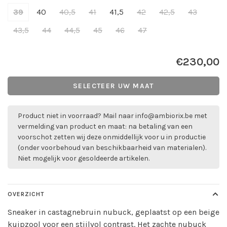
39
40
40,5
41
41,5
42
42,5
43
43,5
44
44,5
45
46
47
€230,00
SELECTEER UW MAAT
Product niet in voorraad? Mail naar
info@ambiorix.be
met
vermelding van product en maat: na betaling van een
voorschot zetten wij deze onmiddellijk voor u in productie
(onder voorbehoud van beschikbaarheid van materialen).
Niet mogelijk voor gesoldeerde artikelen.
OVERZICHT
Sneaker in castagnebruin nubuck, geplaatst op een beige
kuipzool voor een stijlvol contrast. Het zachte nubuck