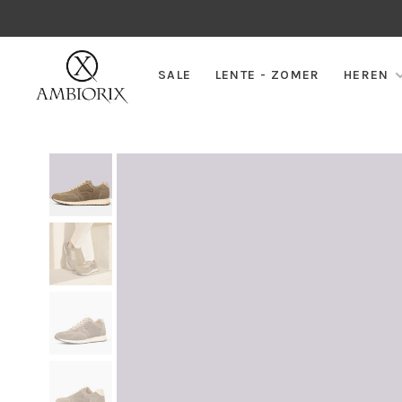
SALE
LENTE - ZOMER
HEREN