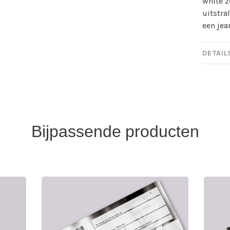
white z
uitstra
een jea
DETAIL
Bijpassende producten