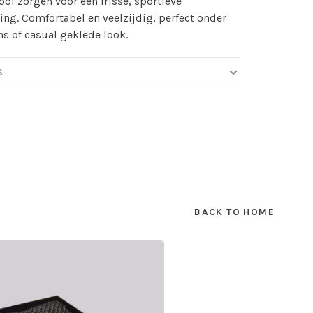
ool zorgen voor een frisse, sportieve
ling. Comfortabel en veelzijdig, perfect onder
ns of casual geklede look.
S
BACK TO HOME