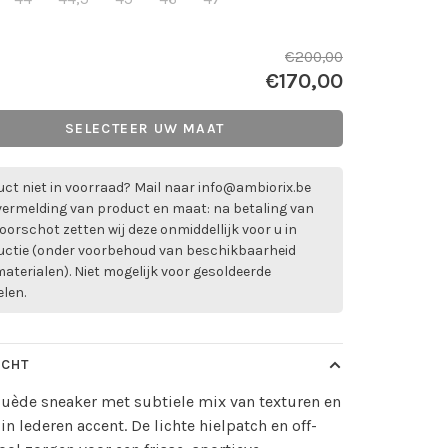
€200,00
€170,00
SELECTEER UW MAAT
ct niet in voorraad? Mail naar
info@ambiorix.be
vermelding van product en maat: na betaling van
oorschot zetten wij deze onmiddellijk voor u in
uctie (onder voorbehoud van beschikbaarheid
aterialen). Niet mogelijk voor gesoldeerde
elen.
ICHT
uède sneaker met subtiele mix van texturen en
in lederen accent. De lichte hielpatch en off-