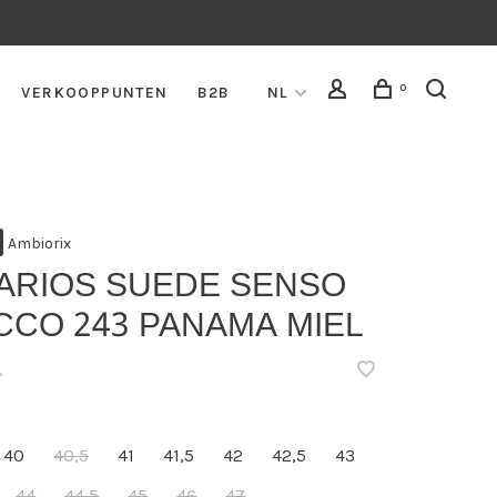
0
VERKOOPPUNTEN
B2B
NL
Ambiorix
VARIOS SUEDE SENSO
CCO 243 PANAMA MIEL
•
40
40,5
41
41,5
42
42,5
43
44
44,5
45
46
47