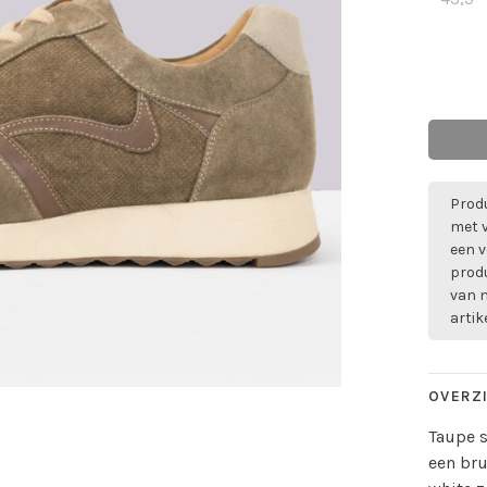
Produ
met 
een v
prod
van m
artik
OVERZ
Taupe s
een bru