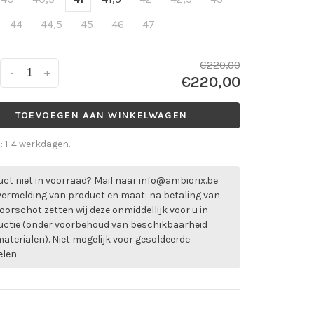
44
44,5
45
46
47
€220,00
-
+
€220,00
TOEVOEGEN AAN WINKELWAGEN
d: 1-4 werkdagen.
ct niet in voorraad? Mail naar
info@ambiorix.be
vermelding van product en maat: na betaling van
oorschot zetten wij deze onmiddellijk voor u in
uctie (onder voorbehoud van beschikbaarheid
aterialen). Niet mogelijk voor gesoldeerde
elen.