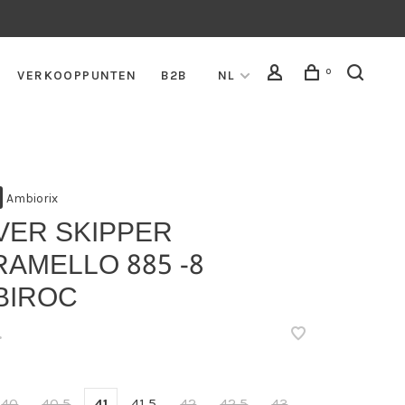
0
VERKOOPPUNTEN
B2B
NL
Ambiorix
VER SKIPPER
AMELLO 885 -8
BIROC
•
40
40,5
41
41,5
42
42,5
43