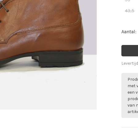
43,5
Aantal:
Levertij
Produ
met 
een v
prod
van m
artik