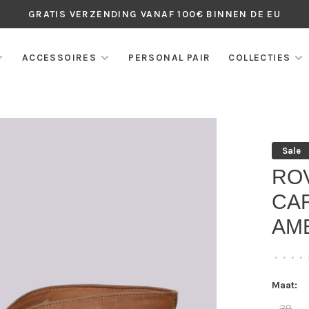
GRATIS VERZENDING VANAF 100€ BINNEN DE EU
ACCESSOIRES
PERSONAL PAIR
COLLECTIES
Sale
RO
CAR
AM
•
•
•
•
Maat:
39