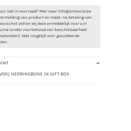
ct niet in voorraad? Mail naar
info@ambiorix.be
vermelding van product en maat: na betaling van
oorschot zetten wij deze onmiddellijk voor u in
uctie (onder voorbehoud van beschikbaarheid
aterialen). Niet mogelijk voor gesoldeerde
elen.
ICHT
WOOL HERRINGBONE IN GIFT BOX