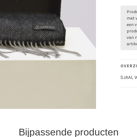
Produ
met 
een v
prod
van m
artik
OVERZ
SJAAL 
Bijpassende producten