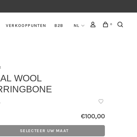
0
VERKOOPPUNTEN
B2B
NL
x
AAL WOOL
RRINGBONE
•
€100,00
SELECTEER UW MAAT