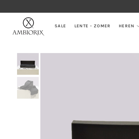
SALE
LENTE - ZOMER
HEREN