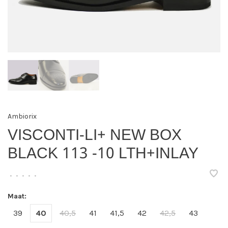
Ambiorix
VISCONTI-LI+ NEW BOX
BLACK 113 -10 LTH+INLAY
•
•
•
•
•
Maat:
39
40
40,5
41
41,5
42
42,5
43