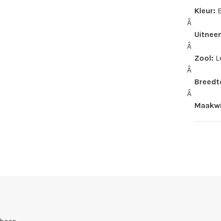
Kleur:
Â
Uitnee
Â
Zool:
L
Â
Breedt
Â
Maakwi