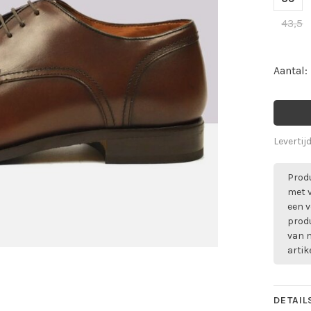
43,5
Aantal:
Levertij
Produ
met 
een v
prod
van m
artik
DETAIL