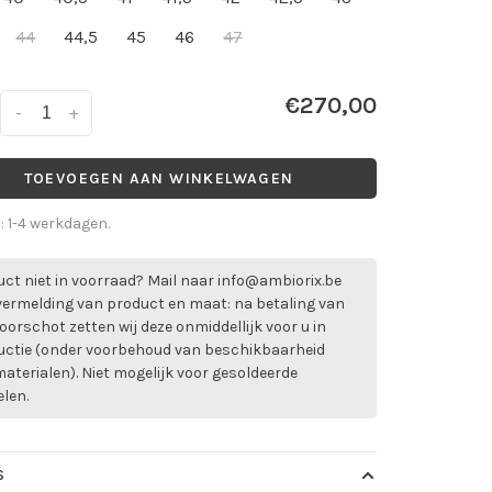
44
44,5
45
46
47
€270,00
-
+
TOEVOEGEN AAN WINKELWAGEN
d: 1-4 werkdagen.
ct niet in voorraad? Mail naar
info@ambiorix.be
vermelding van product en maat: na betaling van
oorschot zetten wij deze onmiddellijk voor u in
uctie (onder voorbehoud van beschikbaarheid
aterialen). Niet mogelijk voor gesoldeerde
elen.
S