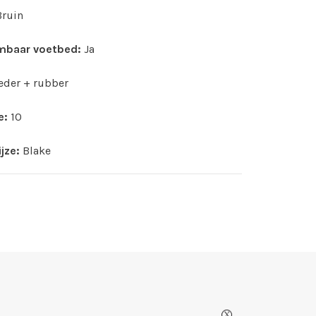
Bruin
mbaar voetbed:
Ja
eder + rubber
e:
10
jze:
Blake