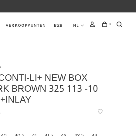
0
VERKOOPPUNTEN
B2B
NL
x
CONTI-LI+ NEW BOX
K BROWN 325 113 -10
+INLAY
•
40
40,5
41
41,5
42
42,5
43