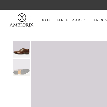
SALE
LENTE - ZOMER
HEREN