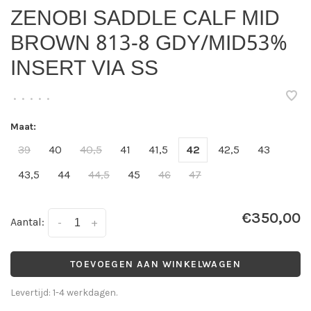
ZENOBI SADDLE CALF MID
BROWN 813-8 GDY/MID53%
INSERT VIA SS
•
•
•
•
•
Maat:
39
40
40,5
41
41,5
42
42,5
43
43,5
44
44,5
45
46
47
€350,00
Aantal:
-
+
TOEVOEGEN AAN WINKELWAGEN
Levertijd: 1-4 werkdagen.