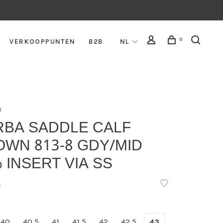
0
VERKOOPPUNTEN
B2B
NL
x
RBA SADDLE CALF
OWN 813-8 GDY/MID
 INSERT VIA SS
•
40
40,5
41
41,5
42
42,5
43