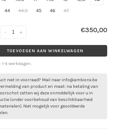
44
44,5
45
46
47
€350,00
-
+
TOEVOEGEN AAN WINKELWAGEN
d: 1-4 werkdagen.
ct niet in voorraad? Mail naar
info@ambiorix.be
vermelding van product en maat: na betaling van
oorschot zetten wij deze onmiddellijk voor u in
uctie (onder voorbehoud van beschikbaarheid
aterialen). Niet mogelijk voor gesoldeerde
elen.