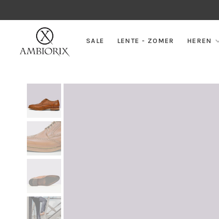
SALE
LENTE - ZOMER
HEREN