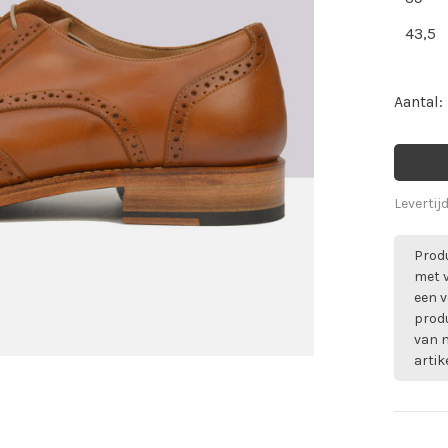
43,5
Aantal:
Levertij
Produ
met 
een v
prod
van m
artik