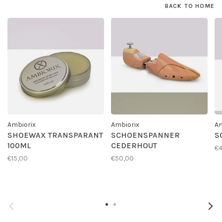
BACK TO HOME
Ambiorix
Ambiorix
Am
SHOEWAX TRANSPARANT
SCHOENSPANNER
S
100ML
CEDERHOUT
€4
€15,00
€50,00