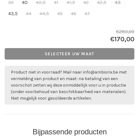
39
40
40,5
41
41,5
42
42,5
43
43,5
44
44,5
45
46
47
€280,00
€170,00
SELECTEER UW MAAT
Product niet in voorraad? Mail naar
info@ambiorix.be
met
vermelding van product en maat: na betaling van een
voorschot zetten wij deze onmiddellijk voor u in productie
(onder voorbehoud van beschikbaarheid van materialen).
Niet mogelijk voor gesoldeerde artikelen.
Bijpassende producten