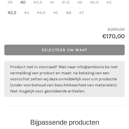
39
40
40,5
41
41,5
42
42,5
43
43,5
44
44,5
45
46
47
€280,00
€170,00
SELECTEER UW MAAT
Product niet in voorraad? Mail naar
info@ambiorix.be
met
vermelding van product en maat: na betaling van een
voorschot zetten wij deze onmiddellijk voor u in productie
(onder voorbehoud van beschikbaarheid van materialen).
Niet mogelijk voor gesoldeerde artikelen.
Bijpassende producten