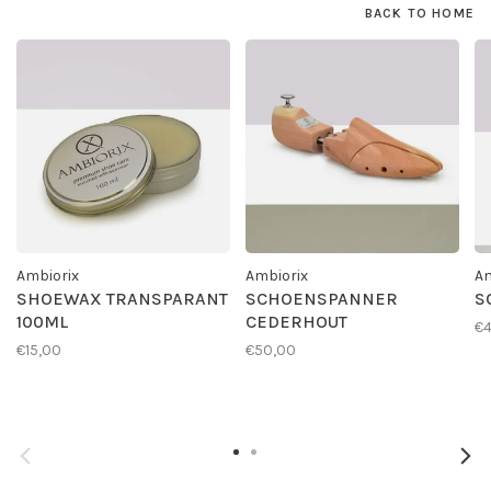
BACK TO HOME
Ambiorix
Ambiorix
Am
SHOEWAX TRANSPARANT
SCHOENSPANNER
S
100ML
CEDERHOUT
€4
€15,00
€50,00